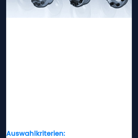
Spannsätze
Spannsätze
dienen dem spielfreien und kraftschlüssigen
Fügen von Bauteilen (Naben) auf glatten und ungenuteten
Wellen / Achsen. Der Kraftfluss erfolgt direkt durch den
Spannsatz (Zwischen-Spannsystem).
Ein Hauptmerkmal von Spannsätzen ist das Verspannen
mittels integrierter Schrauben und zerstörungsfreies Lösen
durch Entspannen der Schrauben / Abdrücken der Ringe.
Neben unseren Standardausführungen sind auch rostfreie,
vernickelte, Zoll- und Sonderausführungen erhältlich.
Auswahlkriterien: