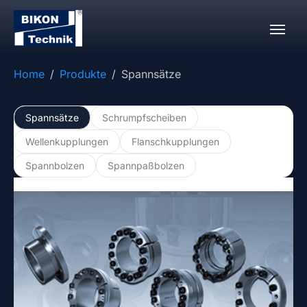
Zum Hauptinhalt springen
Sie sind hier:
Home
Produkte
Spannsätze
(current)
Spannsätze
Schrumpfscheiben
Wellenkupplungen
Flanschkupplungen
Spannbolzen
Spannpaßbolzen