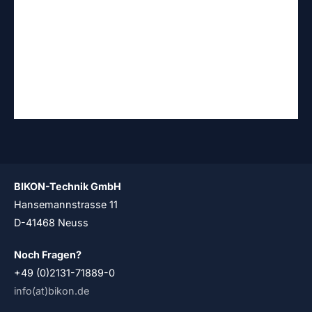
Wellendurchmesser der Anwendung
Max. auftretendes Drehmoment
Max. auftretendes Biegemoment
Max. auftretende Axialkraft
BIKON-Technik GmbH
Hansemannstrasse 11
D-41468 Neuss
Noch Fragen?
+49 (0)2131-71889-0
info(at)bikon.de