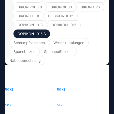
BIKON 7000.B
BIKON 8000
BIKON HPS
BIKON LOCK
DOBIKON 1012
DOBIKON 1013
DOBIKON 1015
(current)
DOBIKON 1015.S
Schrumpfscheiben
Wellenkupplungen
Spannbolzen
Spannpaßbolzen
Nabenberechnung
DOBIKON 1015.S
DOBIKON 1015.S-070-120.stp
DOBIKON 1015.S-080-130.stp
50 KB
50 KB
DOBIKON 1015.S-090-140.stp
DOBIKON 1015.S-100-160.stp
50 KB
51 KB